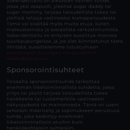
Sokerideittailu on aikuisten välinen suhde,
jossa yksi osapuoli, yleensä sugar daddy tai
sugar mommy, tarjoaa taloudellista tukea tai
ylellisiä lahjoja vastineeksi kumppanuudesta.
Tämä voi sisältää myös muita etuja, kuten
matkustamista ja sosiaalista verkostoitumista.
Sokerideittailu on erityisen suosittua monissa
suurkaupungeissa, ja jos olet kiinnostunut tästä
ilmiöstä, suosittelemme tutustumaan
parhaimpiin Euroopan kaupunkeihin
sokerideittailuun
.
Sponsorointisuhteet
Toisaalta sponsorointisuhde tarkoittaa
enemmän liiketoiminnallista suhdetta, jossa
yritys tai yksilö tarjoaa taloudellista tukea
hankkeelle tai tuotemerkille vastineeksi
näkyvyydestä tai mainonnasta. Tämä on usein
selkeästi määritelty ja sopimukseen perustuva
suhde, joka keskittyy enemmän
liiketoiminnallisiin etuihin kuin
henkilökohtaisiin suhteisiin.