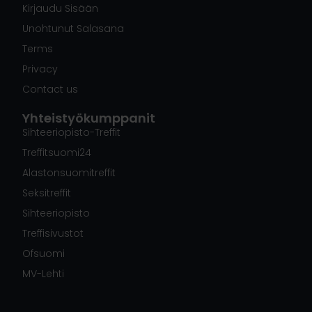
Kirjaudu Sisään
Unohtunut Salasana
Terms
Privacy
Contact us
Yhteistyökumppanit
Sihteeriopisto-Treffit
Treffitsuomi24
Alastonsuomitreffit
Seksitreffit
Sihteeriopisto
Treffisivustot
Ofsuomi
MV-Lehti