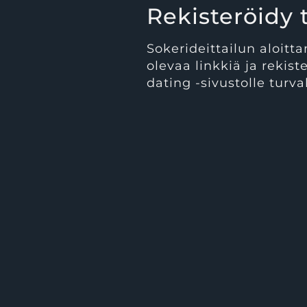
Rekisteröidy t
Sokerideittailun aloitt
olevaa linkkiä ja rekis
dating -sivustolle turval