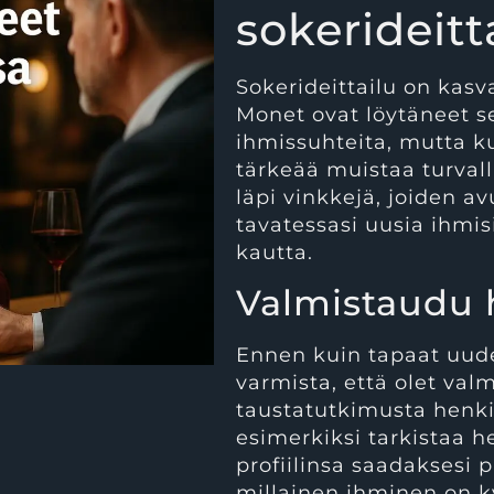
sokerideitt
Sokerideittailu on kasv
Monet ovat löytäneet se
ihmissuhteita, mutta ku
tärkeää muistaa turval
läpi vinkkejä, joiden avu
tavatessasi uusia ihmis
kautta.
Valmistaudu 
Ennen kuin tapaat uud
varmista, että olet val
taustatutkimusta henkil
esimerkiksi tarkistaa 
profiilinsa saadaksesi 
millainen ihminen on k