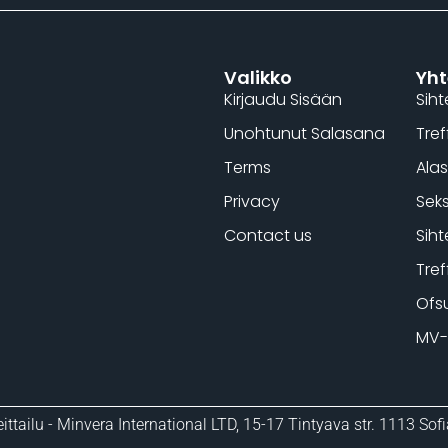
Valikko
Yht
Kirjaudu Sisään
Siht
Unohtunut Salasana
Tref
Terms
Alas
Privacy
Seks
Contact us
Siht
Tref
Ofs
MV-
ittailu - Minvera International LTD, 15-17 Tintyava str. 1113 Sofi