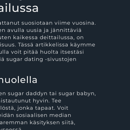
ailussa
attanut suosiotaan viime vuosina.
n avulla uusia ja jännittäviä
ten kaikessa deittailussa, on
lisuus. Tässä artikkelissa käymme
lla voit pitää huolta itsestäsi
iä sugar dating -sivustojen
huolella
en sugar daddyn tai sugar babyn,
mistautunut hyvin. Tee
östä, jonka tapaat. Voit
heidän sosiaalisen median
paremman käsityksen siitä,
yseessä.