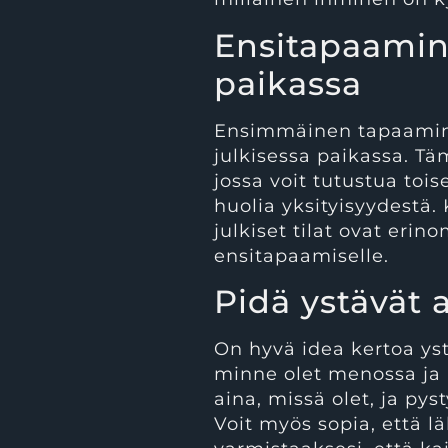
Ensitapaamin
paikassa
Ensimmäinen tapaamine
julkisessa paikassa. Tä
jossa voit tutustua toi
huolia yksityisyydestä. 
julkiset tilat ovat erin
ensitapaamiselle.
Pidä ystävät a
On hyvä idea kertoa yst
minne olet menossa ja 
aina, missä olet, ja py
Voit myös sopia, että l