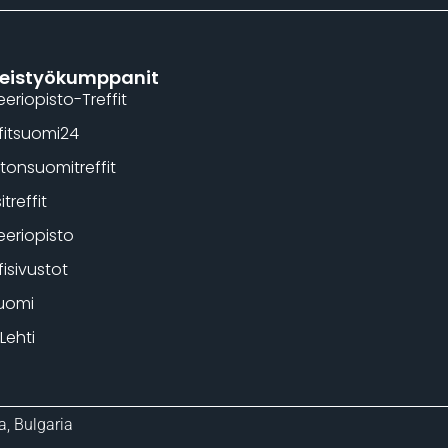
eistyökumppanit
eeriopisto-Treffit
fitsuomi24
tonsuomitreffit
itreffit
eeriopisto
fisivustot
uomi
Lehti
a, Bulgaria