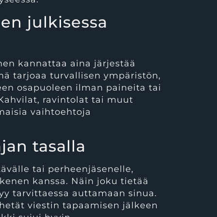
en julkisessa
n kannattaa aina järjestää
mä tarjoaa turvallisen ympäristön,
seen osapuoleen ilman paineita tai
Kahvilat, ravintolat tai muut
omaisia vaihtoehtoja
jan tasalla
ävälle tai perheenjäsenelle,
kenen kanssa. Näin joku tietää
styy tarvittaessa auttamaan sinua.
ähetät viestin tapaamisen jälkeen