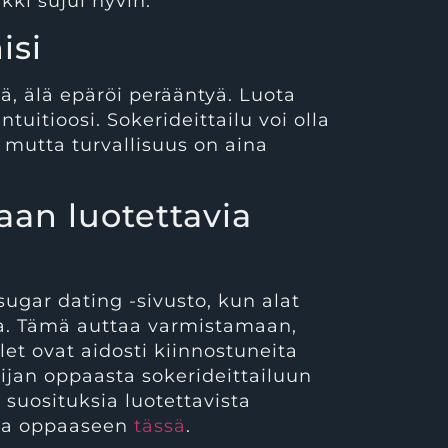
kki sujui hyvin.
isi
tä, älä epäröi perääntyä. Luota
ntuitioosi. Sokerideittailu voi olla
 mutta turvallisuus on aina
aan luotettavia
sugar dating -sivusto, kun alat
ia. Tämä auttaa varmistamaan,
t ovat aidosti kiinnostuneita
lijan oppaasta sokerideittailuun
 suosituksia luotettavista
stua oppaaseen
tässä
.