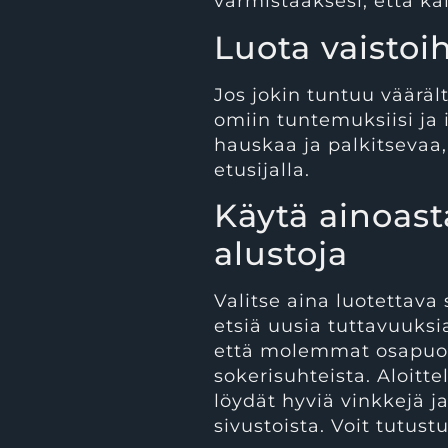
varmistaaksesi, että kai
Luota vaistoih
Jos jokin tuntuu vääräl
omiin tuntemuksiisi ja i
hauskaa ja palkitsevaa,
etusijalla.
Käytä ainoast
alustoja
Valitse aina luotettava 
etsiä uusia tuttavuuks
että molemmat osapuole
sokerisuhteista. Aloitte
löydät hyviä vinkkejä ja
sivustoista. Voit tutu